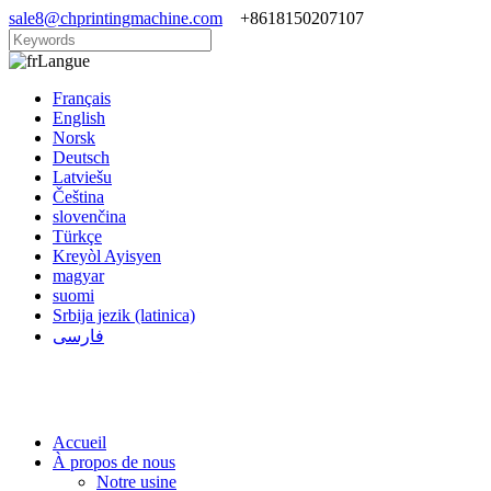
sale8@chprintingmachine.com
+8618150207107
Langue
Français
English
Norsk
Deutsch
Latviešu
Čeština
slovenčina
Türkçe
Kreyòl Ayisyen
magyar
suomi
Srbija jezik (latinica)
فارسی
Accueil
À propos de nous
Notre usine