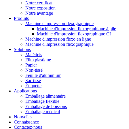
Notre certificat
Notre exposition
Notre avantage
Produits
Machine d'impression flexographique
Machine d'impression flexographique à pile
Machine d'impression flexographique CI
Machine d'impression flexo en ligne
Machine d'impression flexographique
Solutions
Matériels
Film plastique
Papier
Non-tissé
Feuille d'aluminium
Sac tissé
Étiquette
Applications
Emballage alimentaire
Emballage flexible
Emballage de boissons
Emballage médical
Nouvelles
Connaissance
Contactez-nous